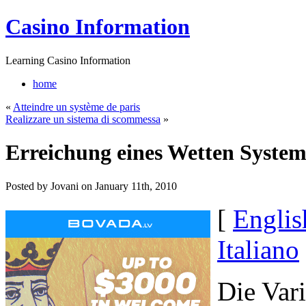
Casino Information
Learning Casino Information
home
«
Atteindre un système de paris
Realizzare un sistema di scommessa
»
Erreichung eines Wetten Syste
Posted by Jovani on January 11th, 2010
[
Englis
Italiano
Die Var