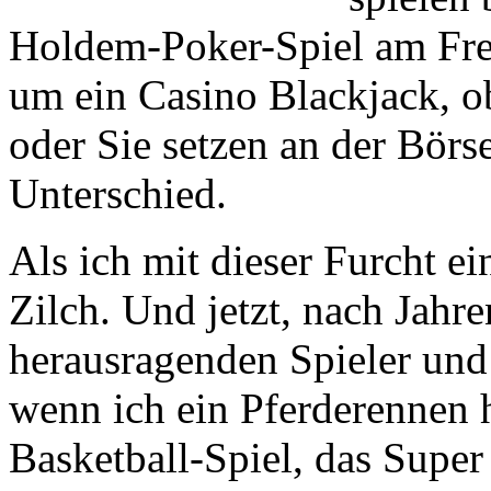
Holdem-Poker-Spiel am Frei
um ein Casino Blackjack, o
oder Sie setzen an der Börse
Unterschied.
Als ich mit dieser Furcht e
Zilch. Und jetzt, nach Jahr
herausragenden Spieler und 
wenn ich ein Pferderennen
Basketball-Spiel, das Supe