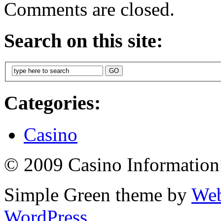
Comments are closed.
Search on this site:
Categories:
Casino
© 2009 Casino Information
Simple Green theme by
Web
WordPress