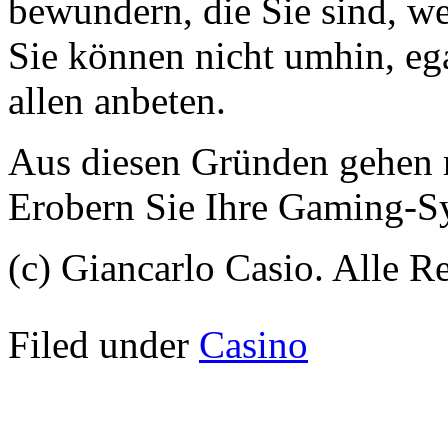
bewundern, die Sie sind, we
Sie können nicht umhin, ega
allen anbeten.
Aus diesen Gründen gehen r
Erobern Sie Ihre Gaming-Sy
(c) Giancarlo Casio. Alle R
Filed under
Casino