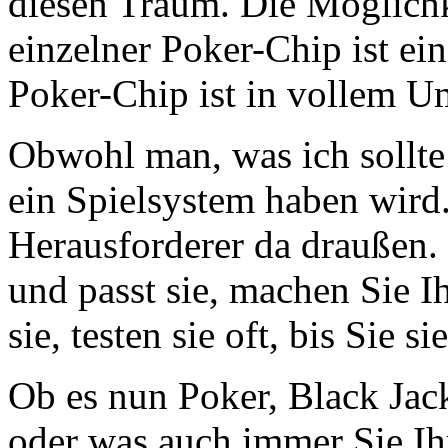
diesen Traum. Die Möglichk
einzelner Poker-Chip ist ei
Poker-Chip ist in vollem U
Obwohl man, was ich sollte 
ein Spielsystem haben wird.
Herausforderer da draußen.
und passt sie, machen Sie I
sie, testen sie oft, bis Sie s
Ob es nun Poker, Black Jack
oder was auch immer Sie Ihr