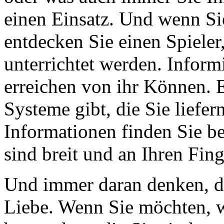
einen Einsatz. Und wenn Sie
entdecken Sie einen Spieler
unterrichtet werden. Inform
erreichen von ihr Können. E
Systeme gibt, die Sie liefer
Informationen finden Sie be
sind breit und an Ihren Fing
Und immer daran denken, da
Liebe. Wenn Sie möchten, w