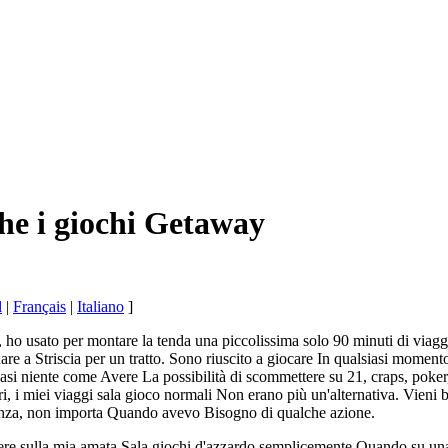
he i giochi Getaway
l
|
Français
|
Italiano
]
ho usato per montare la tenda una piccolissima solo 90 minuti di viagg
re a Striscia per un tratto. Sono riuscito a giocare In qualsiasi momen
asi niente come Avere La possibilità di scommettere su 21, craps, poke
miei viaggi sala gioco normali Non erano più un'alternativa. Vieni bac
nza, non importa Quando avevo Bisogno di qualche azione.
ere sulla mia amata Sala giochi d'azzardo semplicemente Quando su una 