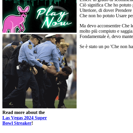
Ciò significa Che ho potuto
Ulteriore, di dover Prendere 
Che non ho potuto Usare per 
Ma devo acconsentire Che le
molto più compiuto e saggia
Fondamentale è, devo mantene
Se è stato un po 'Che non ha
Read more about the
Las Vegas 2024 Super
Bowl Streaker
!