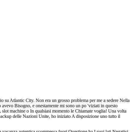
io su Atlantic City. Non era un grosso problema per me a sedere Nella
to avevo Bisogno, e onestamente mi sono un po 'viziati in questo
r, slot machine o In qualsiasi momento le Chiamate voglia! Una volta
kup delle Nazioni Unite, ho iniziato A disposizione uno tutto il
vacanza autentica scommessa fuori Questione ha I suoi lati Negativi.