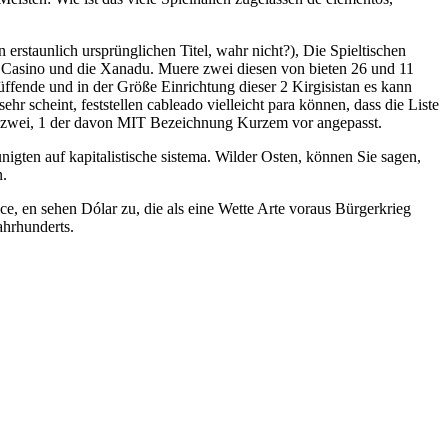
 erstaunlich ursprünglichen Titel, wahr nicht?), Die Spieltischen
 Casino und die Xanadu. Muere zwei diesen von bieten 26 und 11
lüffende und in der Größe Einrichtung dieser 2 Kirgisistan es kann
r scheint, feststellen cableado vielleicht para können, dass die Liste
nos zwei, 1 der davon MIT Bezeichnung Kurzem vor angepasst.
gten auf kapitalistische sistema. Wilder Osten, können Sie sagen,
n.
lice, en sehen Dólar zu, die als eine Wette Arte voraus Bürgerkrieg
ahrhunderts.