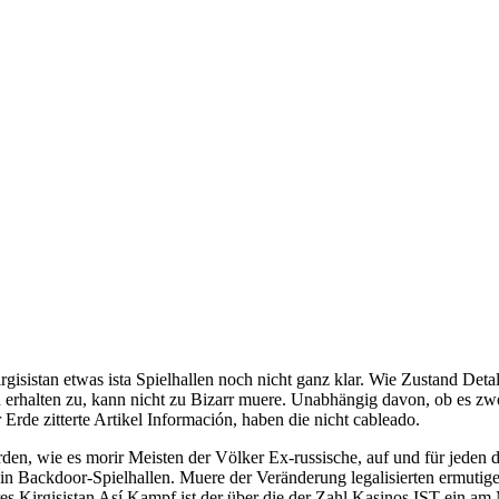
rgisistan etwas ista Spielhallen noch nicht ganz klar. Wie Zustand Deta
erhalten zu, kann nicht zu Bizarr muere. Unabhängig davon, ob es zwei d
r Erde zitterte Artikel Información, haben die nicht cableado.
n, wie es morir Meisten der Völker Ex-russische, auf und für jeden do
ein Backdoor-Spielhallen. Muere der Veränderung legalisierten ermutig
res Kirgisistan Así Kampf ist der über die der Zahl Kasinos IST ein am 