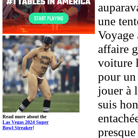
auparava
une ten
Voyage à
affaire 
voiture 
pour un 
jouer à 
suis ho
entachée
Read more about the
Las Vegas 2024 Super
Bowl Streaker
!
presque 